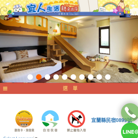
選 單
宜蘭縣民宿0899號